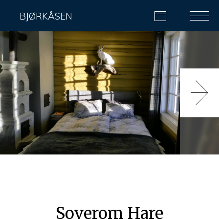
BJØRKÅSEN
Soverom Hare